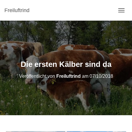
Freiluftrind
N
A
V
I
G
A
T
I
O
Die ersten Kälber sind da
N
U
Veröffentlicht von
Freiluftrind
am
07/10/2018
M
S
C
H
A
L
T
E
N